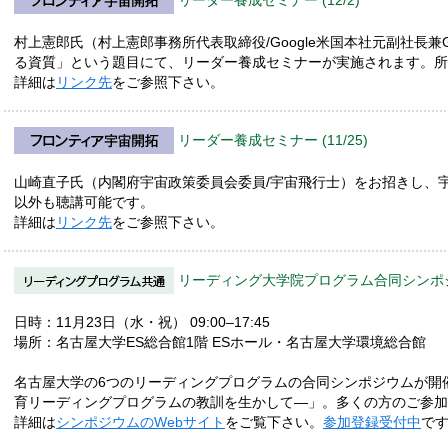
リーダー養成セミナー (12/2)
村上憲郎氏（村上憲郎事務所代表取締役/Google米国本社元副社長兼G
る資質」という題目にて、リーダー養成セミナーが実施されます。所
詳細は
リンク先
をご参照下さい。
リーダー養成セミナー (11/25)
山崎直子氏（内閣府宇宙政策委員会委員/宇宙飛行士）をお招きし、
以外も聴講可能です。
詳細は
リンク先
をご参照下さい。
リーディング大学院プログラム合同シンポジウム
日時：11月23日（水・祝） 09:00–17:45
場所：名古屋大学ES総合館1階 ESホール・名古屋大学環境総合館
名古屋大学の6つのリーディングプログラムの合同シンポジウムが開
育リーディングプログラムの教訓を生かして—」。多くの方のご参加
詳細は
シンポジウムのWebサイト
をご覧下さい。
参加登録受付中
で