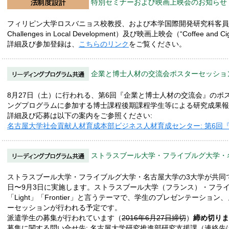
特別セミナーおよび映画上映会のお知らせ（
フィリピン大学ロスバニョス校教授、および本学国際開発研究科客員教授のDr. A
Challenges in Local Development）及び映画上映会（“Coffee and
詳細及び参加登録は、
こちらのリンク
をご覧ください。
企業と博士人材の交流会ポスターセッショ
8月27日（土）に行われる、第6回『企業と博士人材の交流会』のポ
ングプログラムに参加する博士課程後期課程学生等による研究成果
詳細及び応募は以下の案内をご参照ください:
名古屋大学社会貢献人材育成本部ビジネス人材育成センター: 第6回
ストラスブール大学・フライブルグ大学・
ストラスブール大学・フライブルグ大学・名古屋大学の3大学が共同
日〜9月3日に実施します。ストラスブール大学（フランス）・フライ
「Light」「Frontier」と言うテーマで、学生のプレゼンテー
ーセッションが行われる予定です。
派遣学生の募集が行われています（
2016年6月27日締切
）
締め切りま
募集に関する問い合せ先: 名古屋大学研究推進部研究支援課（連絡