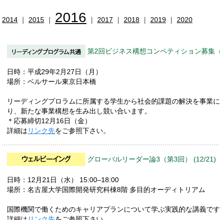
2016
2014
｜
2015
｜
｜
2017
｜
2018
｜
2019
｜
2020
第2回ビジネス構想コンペティション募集（1
日時：平成29年2月27日（月）
場所：ベルサール東京日本橋
リーディングプロラムに所属する学生から社会的課題の解決を事業に
り、新たな事業構想を生み出し競い合います。
＊応募締切12月16日（金）
詳細は
リンク先
をご参照下さい。
グローバルリーダー論3（第3回） (12/21)
日時：12月21日（水） 15:00–18:00
場所：名古屋大学国際開発研究科棟8階 多目的オーディトリアム
国際機関で働くためのキャリアプランについて学ぶ実践的な講義です
詳細は
リンク先
をご参照下さい。