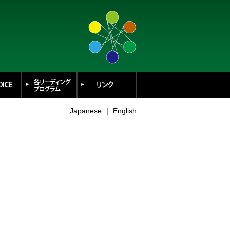
Japanese
｜
English