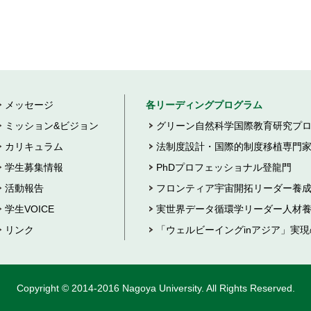
メッセージ
各リーディングプログラム
ミッション&ビジョン
グリーン自然科学国際教育研究プ
カリキュラム
法制度設計・国際的制度移植専門
学生募集情報
PhDプロフェッショナル登龍門
活動報告
フロンティア宇宙開拓リーダー養
学生VOICE
実世界データ循環学リーダー人材
リンク
「ウェルビーイングinアジア」実
Copyright © 2014-2016 Nagoya University. All Rights Reserved.