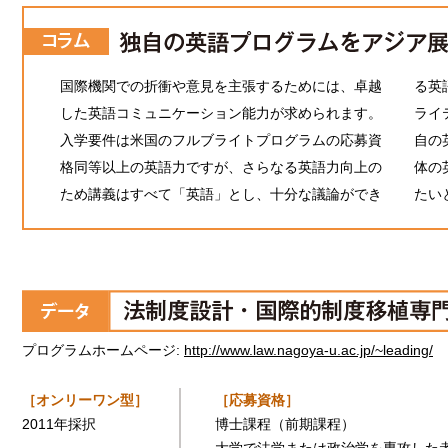
国際機関での折衝や意見を主張するためには、卓越
る英
した英語コミュニケーション能力が求められます。
ライ
入学要件は米国のフルブライトプログラムの応募資
自の
格同等以上の英語力ですが、さらなる英語力向上の
体の
ため講義はすべて「英語」とし、十分な議論ができ
たい
プログラムホームページ:
http://www.law.nagoya-u.ac.jp/~leading/
［オンリーワン型］
［応募資格］
2011年採択
博士課程（前期課程）