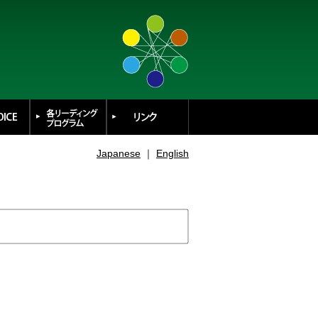
Japanese
｜
English