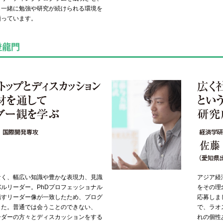
も一緒に勉強や研究が続けられる環境を
願っています。
なく、幅広い知識や豊かな表現力、見識
アジア経
ルリーダー。PhDプロフェッショナル
をその理
指すリーダー像が一致したため、プログ
応募しま
した。普通では会うことのできない、
で、ラオ
ーダーの方々とディスカッションをする
れの個性