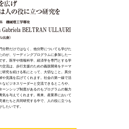
門分野だけではなく、他分野についても学びた
たのが、リーディングプログラムに参加した一
です。医学や情報科学、経済学を専門とする学
の交流は、歩行支援のための義肢開発をテーマ
に研究を続ける私にとって、大切なこと。異分
解や見識を広げてくれます。社会の第一線で活
々なビジネスリーダーと交流できるところや、
ターンシップ制度があるのもプログラムの魅力
勇気を与えてくれます。将来、産業界において
究者たちと共同研究する中で、人の役に立つも
がしたいです。