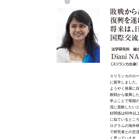
スリランカのロ
に留学しました。
ようやく発展に
敗戦から復興し
学ぶことで母国
流に貢献したい
好関係は60年以
に似ているとこ
ログラムの海外
で研究者との交
く思っています