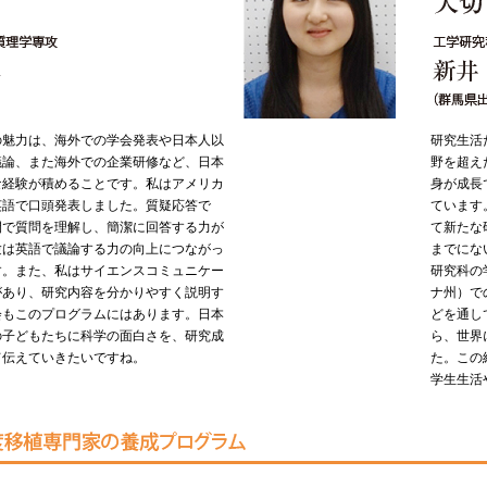
の魅力は、海外での学会発表や日本人以
研究生活
議論、また海外での企業研修など、日本
野を超え
な経験が積めることです。私はアメリカ
身が成長
英語で口頭発表しました。質疑応答で
ています
間で質問を理解し、簡潔に回答する力が
て新たな
験は英語で議論する力の向上につながっ
までにな
す。また、私はサイエンスコミュニケー
研究科の
があり、研究内容を分かりやすく説明す
ナ州）で
会もこのプログラムにはあります。日本
どを通し
の子どもたちに科学の面白さを、研究成
ら、世界
て伝えていきたいですね。
た。この
学生生活