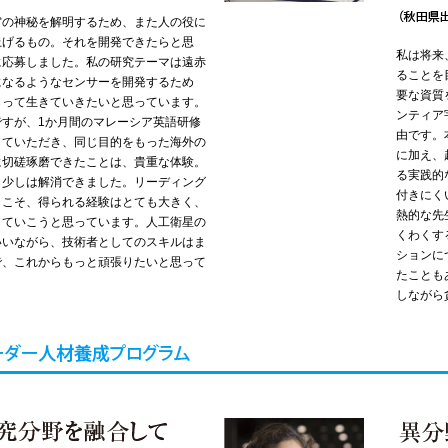
宙の神秘を解明するため、また人の役に
上げるもの。それを開発できたらと思
私は将来
に応募しました。私の研究テーマは遠赤
ることを
になるようなセンサーを開発するため
要な資質
もって生きていきたいと思っています。
ンティア
ですが、1か月間のマレーシア英語研修
由です。
していただき、同じ目的をもった海外の
に加え、
に切磋琢磨できたことは、貴重な体験。
る実践的
も少しは解消できました。リーディング
付きにく
らこそ、得られる経験はとても大きく、
熱的な先
していこうと思っています。人工衛星の
くわくす
いいながら、技術者としてのスキルはま
ションに
で、これからもっと頑張りたいと思って
たことも
しながら