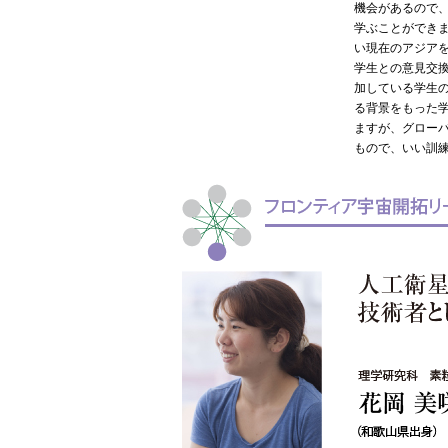
機会があるので
学ぶことができ
い現在のアジア
学生との意見交
加している学生
る背景をもった
ますが、グロー
もので、いい訓