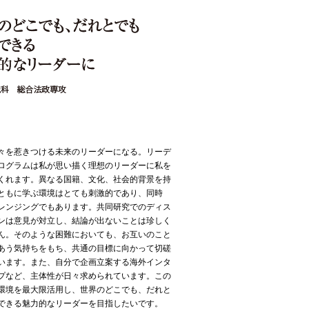
々を惹きつける未来のリーダーになる。リーデ
ログラムは私が思い描く理想のリーダーに私を
くれます。異なる国籍、文化、社会的背景を持
ともに学ぶ環境はとても刺激的であり、同時
レンジングでもあります。共同研究でのディス
ンは意見が対立し、結論が出ないことは珍しく
ん。そのような困難においても、お互いのこと
あう気持ちをもち、共通の目標に向かって切磋
います。また、自分で企画立案する海外インタ
プなど、主体性が日々求められています。この
環境を最大限活用し、世界のどこでも、だれと
できる魅力的なリーダーを目指したいです。