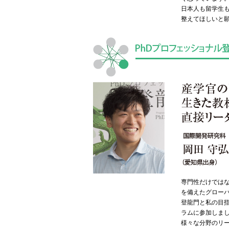
日本人も留学生
整えてほしいと
専門性だけでは
を備えたグローバ
登龍門と私の目
ラムに参加しま
様々な分野のリ