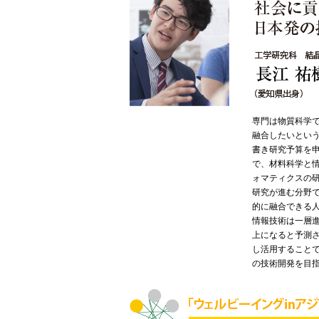
専門は物質科学
融合したいとい
書き研究予算を
で、材料科学と
ォマティクスの
研究が進む分野
的に融合できる
情報技術は一層進
上になると予測
し活用すること
の技術開発を目