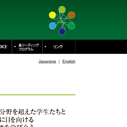
Japanese
｜
English