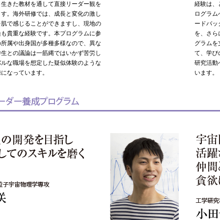
、生きた教材を通して直接リーダー観を
経験は、
ます。海外研修では、成長と変化の激し
ログラム
を肌で感じることができますし、現地の
ードバッ
換も貴重な経験です。本プログラムに参
を、さら
の所属や出身国が多種多様なので、異な
グラムを
学生との議論は一筋縄ではいかず苦労し
て、学び
バルな職場を想定した疑似体験のような
研究活動
練になっています。
います。