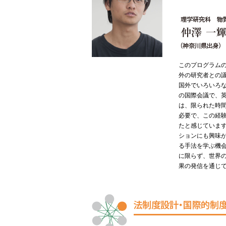
このプログラム
外の研究者との
国外でいろいろ
の国際会議で、
は、限られた時
必要で、この経
たと感じていま
ションにも興味
る手法を学ぶ機
に限らず、世界
果の発信を通じ