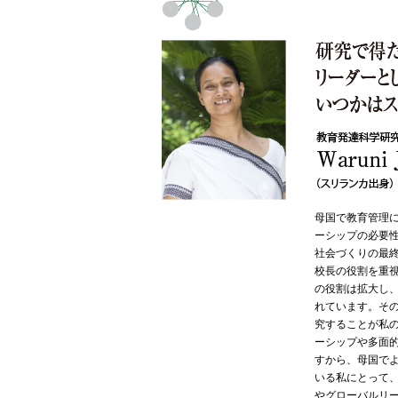
母国で教育管理
ーシップの必要
社会づくりの最
校長の役割を重
の役割は拡大し
れています。そ
究することが私
ーシップや多面
すから、母国で
いる私にとって
やグローバルリ