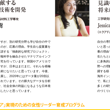
ですが、別の研究分野も学び自分の中で
自分の専
うのが、応募の理由。学生自ら提案書を
いと思っ
申請する「独創的な研究プロジェクト」
番の理由
情報科学を融合させたマテリアルインフ
生たちと
研究を行っています。韓国やアメリカで
に多角的
ですが、日本はまだまだ。それらを積極
野への理
人材になりたいと思っています。今後、
躍する様
展し、2020年にはデータ量が20倍以
海外イン
されています。その膨大なデータを分析
で、私に
で、社会全体の利益になるような日本発
多くの研
指したいと思っています。
のづくり