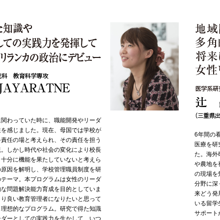
に関わっていた時に、職能開発やリーダ
性を感じました。現在、母国では学校が
6年間の
終責任の場と考えられ、その責任を担う
医療を研
視。しかし時代や社会の変化により校長
た。海外
、十分に機能を果たしていないと考えら
や農地を
の原因を解明し、学校管理職員制度を研
の現場を
のテーマ。本プログラムは女性のリーダ
分野に深
的な問題解決能力育成を目的としていま
来どう発
より良い教育管理者になりたいと思って
いる留学
、理想的なプログラム。研究で得た知識
サポート
ーダーとしての実践力を生かして、いつ