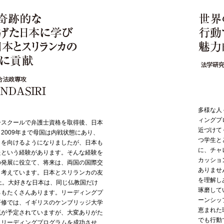
多様な人
ィングプ
ースクールで弁護士資格を取得後、日本
近づけて
2009年まで母国は内戦状態にあり、
つ学生と
目を向けるようになりましたが、日本も
に、チャ
たという経験があります。そんな経験を
カッショ
の発展に役立て、将来は、両国の国際交
ありませ
と考えています。日本とスリランカの友
を理解し
上。大好きな日本は、同じ仏教国だけ
琢磨して
ろもたくさんあります。リーディングプ
ーンシッ
研修では、イギリスのケンブリッジ大学
恵まれた
流が予定されていますが、大変ありがた
でも行動
。リーディングプログラムを成功させ、