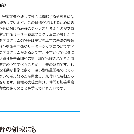
、宇宙開発を通して社会に貢献する研究者にな
目指しています。この目標を実現するために必
を身に付ける絶好のチャンスと考えたのがフロ
宇宙開拓リーダー養成プログラムに応募した理
本プログラムの特長は宇宙理工学の基礎の授業
超小型衛星開発やリーダーシップについて学べ
なプログラムがある点です。座学だけでは身に
い部分を宇宙開発の第一線で活躍されてきた情
生方の下で学べることが、一番の魅力です。わ
る活動が非常に多く、超小型衛星開発ではミッ
ついて考え始めたら興奮し、気付いたら朝だっ
あります。目標の実現に向け、仲間と切磋琢磨
貪欲に多くのことを学んでいきたいです。