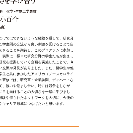
だけではできないような経験を通して、研究分
た学生間の交流から良い刺激を受けることで自
できることを期待し、このプログラムに参加し
。実際に、様々な研究分野の学生たちが集まっ
研究を提案していく企画を実施したことで、今
い交流や発見がありました。また、留学生や他
学生と共に参加したアメリカ（ノースカロライ
の研修では、研究室・企業訪問、ディベートな
て、協力や励まし合い、時には競争をしなが
に目を向けることの大切さを一緒に学びまし
経験や得られたネットワークを大切に、今後の
やキャリア形成につなげたいと思います。