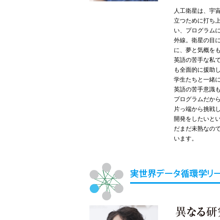
人工衛星は、宇
立つために打ち
い、プログラム
外線。衛星の目
に、夢と気概を
英語の苦手な私
も全面的に援助
学生たちと一緒
英語の苦手意識
プログラムだか
片っ端から挑戦
開発をしたいと
だまだ未熟なの
います。